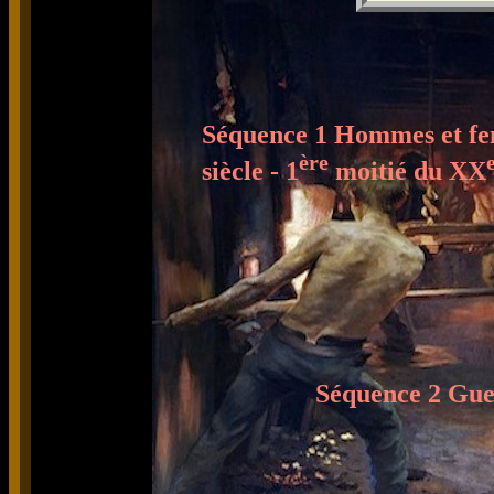
Séquence 1 Hommes et fem
ère
siècle - 1
moitié du XX
Séquence 2 Guer